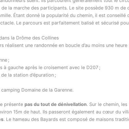
s randonneurs suent. Ils parcourent généralement tout le cir
 de la marche des participants. Le site possède 930 m de d
le. Étant donné la popularité du chemin, il est conseillé d’
ctacle. Le parcours est parfaitement balisé et sécurisé pou
 dans la Drôme des Collines
teurs réalisent une randonnée en boucle d’au moins une heure
ne ;
 à gauche après le croisement avec le D207 ;
e la station d’épuration ;
 camping Domaine de la Garenne.
ne présente
pas du tout de dénivellation
. Sur le chemin, les
viron 15m de haut. Ils passeront également au cœur du villa
es
. Le hameau des Bayards est composé de maisons tradition