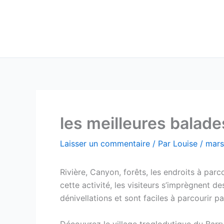
Aller
au
contenu
les meilleures balade
Laisser un commentaire
/ Par
Louise
/
mars
Rivière, Canyon, forêts, les endroits à par
cette activité, les visiteurs s’imprègnent 
dénivellations et sont faciles à parcourir pa
Découvrez le village troglodytique du Barr