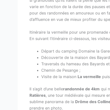
si grandioses qu’ils valent la peine que le
varie en fonction de la durée des pauses et
pour des randonnées en amoureux ou en famil
d’affluence en vue de mieux profiter du spe
Itinéraire la vermeille pour une promenade
En suivant l’itinéraire ci-dessous, les visi
Départ du camping Domaine la Garen
Découverte de la maison des Bayards
Traversés du hameau des Bayards et d
Chemin de Pesange ;
Visite de la maison
La vermeille
puis
Il s’agit d’une belle
randonnée de 4km
qui 
Ratières
, une tour médiévale qui mesure en
sublime panorama de la
Drôme des Collin
prendre en photo.