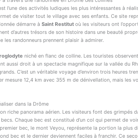
est l’une des activités ludiques les plus intéressantes à réa
rmet de visiter tout le village avec ses enfants. Ce site re
ndonnée démarre à
Saint Restitut
où les visiteurs ont l’oppo
ent d’autres trésors de son histoire dans une beauté propre 
ue les randonneurs prennent plaisir à admirer.
 troglodyte
niché en flanc de colline. Les touristes observen
ont aussi droit à un spectacle magnifique sur la vallée du R
rands. C’est un véritable voyage d’environ trois heures tre
tier mesure 12,4 km avec 355 m de dénivellation, mais les 
éaliser dans la Drôme
 son riche panorama aérien. Les visiteurs font des grimpés d
3 becs. Chaque bec est constitué d’un col qui permet de voi
 premier bec, le mont Veyou, représente la portion la plus d
cond bec et le dernier deviennent faciles à franchir. Ce se