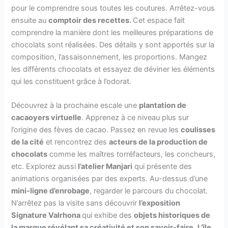
pour le comprendre sous toutes les coutures. Arrêtez-vous
ensuite au
comptoir des recettes.
Cet espace fait
comprendre la manière dont les meilleures préparations de
chocolats sont réalisées. Des détails y sont apportés sur la
composition, l’assaisonnement, les proportions. Mangez
les différents chocolats et essayez de déviner les éléments
qui les constituent grâce à l’odorat.
Découvrez à la prochaine escale une
plantation de
cacaoyers virtuelle
. Apprenez à ce niveau plus sur
l’origine des fèves de cacao. Passez en revue les
coulisses
de la cité
et rencontrez des
acteurs de la production de
chocolats
comme les maîtres torréfacteurs, les concheurs,
etc. Explorez aussi
l’atelier Manjari
qui présente des
animations organisées par des experts. Au-dessus d’une
mini-ligne d’enrobage
, regarder le parcours du chocolat.
N’arrêtez pas la visite sans découvrir
l’exposition
Signature Valrhona
qui exhibe des
objets historiques de
la marque révélant sa créativité et son savoir-faire
.
L’île